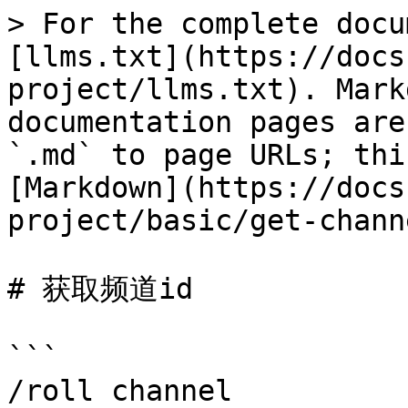
> For the complete docu
[llms.txt](https://docs
project/llms.txt). Mark
documentation pages are
`.md` to page URLs; thi
[Markdown](https://docs
project/basic/get-chann
# 获取频道id

```

/roll channel
