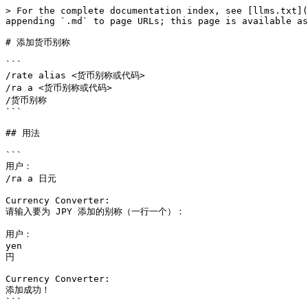
> For the complete documentation index, see [llms.txt](
appending `.md` to page URLs; this page is available as
# 添加货币别称

```

/rate alias <货币别称或代码>

/ra a <货币别称或代码>

/货币别称

```

## 用法

```

用户：

/ra a 日元

Currency Converter:

请输入要为 JPY 添加的别称（一行一个）：

用户：

yen

円

Currency Converter:

添加成功！
